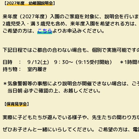
【
2027年度 幼稚園説明会
】
来年度（2027年度）入園のご家庭を対象に、説明会を行い
2歳児受入・満３歳児も含め、来年度入園を希望される方は
ご希望の方は、
こちら
よりお申込みください。
下記日程ではご都合の合わない場合も、個別で実施可能です
日時 ： 9 /12(土) 9：30～（9:15受付開始） ＊1時
持ち物： 室内履き
＊気象警報等の事態により説明会が開催できない場合は、ご
当日朝 必ずご確認の上、お越しください。
【
保育見学会
】
実際に子どもたちが遊んでいる様子や、先生たちの関わり方
ぜひお子さんと一緒にいらしてください。 ご希望の方は、
電