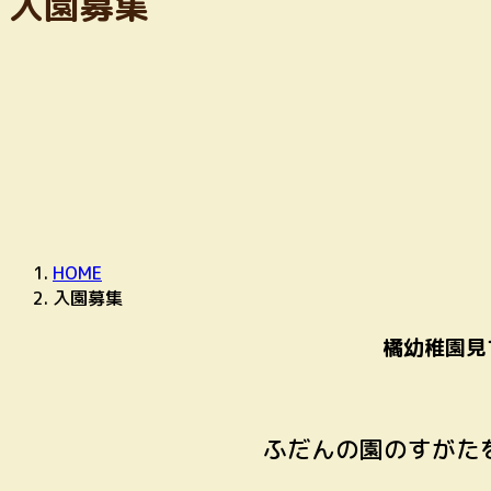
入園募集
HOME
入園募集
橘幼稚園見
ふだんの園のすがた