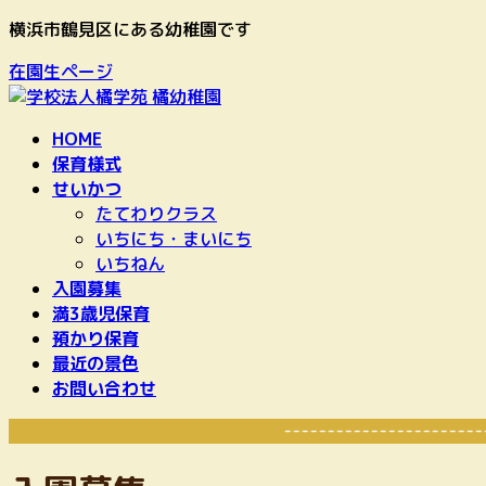
コ
ナ
横浜市鶴見区にある幼稚園です
ン
ビ
在園生ページ
テ
ゲ
ン
ー
ツ
シ
HOME
へ
ョ
保育様式
ス
ン
せいかつ
キ
に
たてわりクラス
ッ
移
いちにち・まいにち
プ
動
いちねん
入園募集
満3歳児保育
預かり保育
最近の景色
お問い合わせ
-----------------------------------