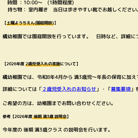
時間 ：10:00～ (1時間程度)
持ち物： 室内履き 当日は歩きやすい靴でお越しください
【
土曜ようちえん(園庭開放)
】
橘幼稚園では園庭開放を行っています。 日時など、詳細に
【2026年度
2歳児受入れの実施
について】
橘幼稚園では、令和8年4月から 満3歳児～年長の保育に加
詳細については「
２歳児受入れのお知らせ
」・「
募集要項
」
ご希望の方は、幼稚園までお問い合わせください。
参考【
2026年度
後期 満3歳 説明会
】
今年度の 後期 満3歳クラス の説明会を行います。