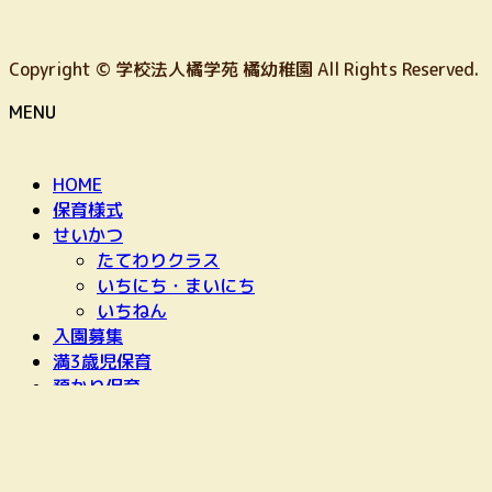
Copyright © 学校法人橘学苑 橘幼稚園 All Rights Reserved.
MENU
HOME
保育様式
せいかつ
たてわりクラス
いちにち・まいにち
いちねん
入園募集
満3歳児保育
預かり保育
最近の景色
お問い合わせ
HOME