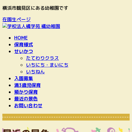
コ
ナ
横浜市鶴見区にある幼稚園です
ン
ビ
在園生ページ
テ
ゲ
ン
ー
ツ
シ
HOME
へ
ョ
保育様式
ス
ン
せいかつ
キ
に
たてわりクラス
ッ
移
いちにち・まいにち
プ
動
いちねん
入園募集
満3歳児保育
預かり保育
最近の景色
お問い合わせ
-------------------------------------------------