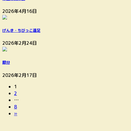
2026年4月16日
げんき・ちびっこ遠足
2026年2月24日
節分
2026年2月17日
固
投
1
定
固
2
稿
ペ
定
…
ー
ペ
固
8
の
ジ
ー
定
»
ペ
ジ
ペ
ー
ー