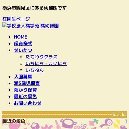
コ
ナ
横浜市鶴見区にある幼稚園です
ン
ビ
在園生ページ
テ
ゲ
ン
ー
ツ
シ
HOME
へ
ョ
保育様式
ス
ン
せいかつ
キ
に
たてわりクラス
ッ
移
いちにち・まいにち
プ
動
いちねん
入園募集
満3歳児保育
預かり保育
最近の景色
お問い合わせ
------------------------------------------------
最近の景色