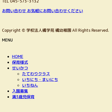
TEL 045-573-3132
お問い合わせ
お気軽にお問い合わせください
Copyright © 学校法人橘学苑 橘幼稚園 All Rights Reserved.
MENU
HOME
保育様式
せいかつ
たてわりクラス
いちにち・まいにち
いちねん
入園募集
満3歳児保育
預かり保育
最近の景色