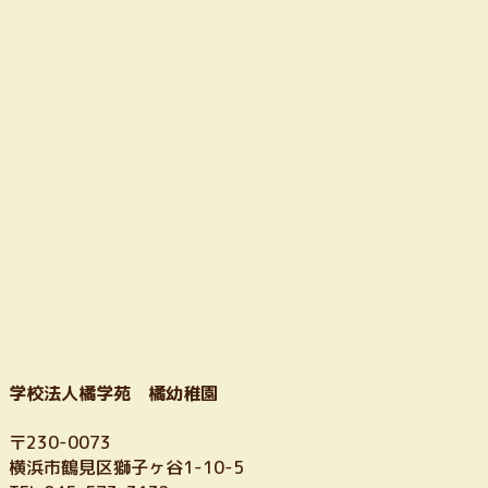
の
ジ
ー
ペ
ペ
ジ
ー
ジ
ー
ジ
送
り
学校法人橘学苑 橘幼稚園
〒230-0073
横浜市鶴見区獅子ヶ谷1-10-5