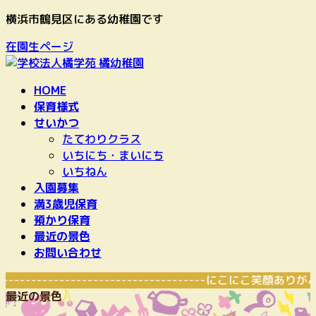
コ
ナ
横浜市鶴見区にある幼稚園です
ン
ビ
在園生ページ
テ
ゲ
ン
ー
ツ
シ
HOME
へ
ョ
保育様式
ス
ン
せいかつ
キ
に
たてわりクラス
ッ
移
いちにち・まいにち
プ
動
いちねん
入園募集
満3歳児保育
預かり保育
最近の景色
お問い合わせ
----------------------------------------------にこに
最近の景色