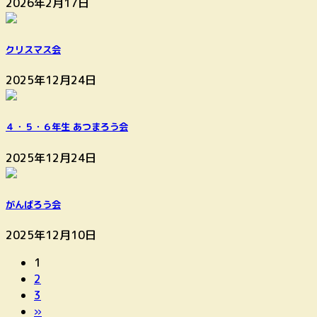
2026年2月17日
クリスマス会
2025年12月24日
４・５・６年生 あつまろう会
2025年12月24日
がんばろう会
2025年12月10日
固
投
1
定
固
2
稿
ペ
定
固
3
ー
ペ
定
»