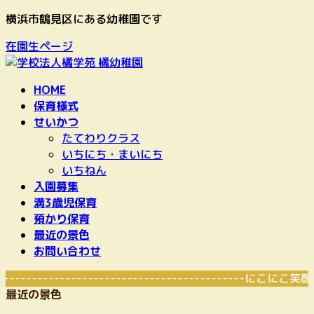
コ
ナ
横浜市鶴見区にある幼稚園です
ン
ビ
在園生ページ
テ
ゲ
ン
ー
ツ
シ
HOME
へ
ョ
保育様式
ス
ン
せいかつ
キ
に
たてわりクラス
ッ
移
いちにち・まいにち
プ
動
いちねん
入園募集
満3歳児保育
預かり保育
最近の景色
お問い合わせ
---------------------------------------------
最近の景色