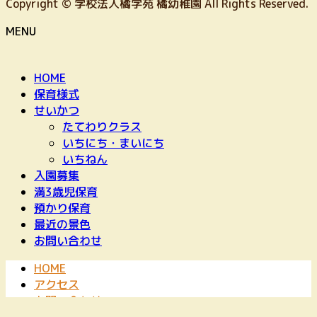
Copyright © 学校法人橘学苑 橘幼稚園 All Rights Reserved.
MENU
HOME
保育様式
せいかつ
たてわりクラス
いちにち・まいにち
いちねん
入園募集
満3歳児保育
預かり保育
最近の景色
お問い合わせ
HOME
アクセス
お問い合わせ