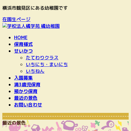
コ
ナ
横浜市鶴見区にある幼稚園です
ン
ビ
在園生ページ
テ
ゲ
ン
ー
ツ
シ
HOME
へ
ョ
保育様式
ス
ン
せいかつ
キ
に
たてわりクラス
ッ
移
いちにち・まいにち
プ
動
いちねん
入園募集
満3歳児保育
預かり保育
最近の景色
お問い合わせ
---------------------------------------------
最近の景色