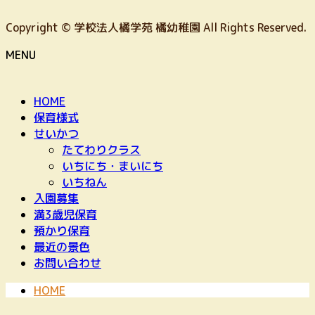
Copyright © 学校法人橘学苑 橘幼稚園 All Rights Reserved.
MENU
HOME
保育様式
せいかつ
たてわりクラス
いちにち・まいにち
いちねん
入園募集
満3歳児保育
預かり保育
最近の景色
お問い合わせ
HOME
アクセス