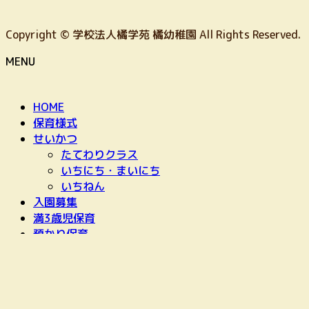
Copyright © 学校法人橘学苑 橘幼稚園 All Rights Reserved.
MENU
HOME
保育様式
せいかつ
たてわりクラス
いちにち・まいにち
いちねん
入園募集
満3歳児保育
預かり保育
最近の景色
お問い合わせ
HOME
アクセス