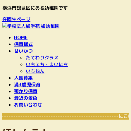
コ
ナ
横浜市鶴見区にある幼稚園です
ン
ビ
在園生ページ
テ
ゲ
ン
ー
ツ
シ
HOME
へ
ョ
保育様式
ス
ン
せいかつ
キ
に
たてわりクラス
ッ
移
いちにち・まいにち
プ
動
いちねん
入園募集
満3歳児保育
預かり保育
最近の景色
お問い合わせ
-------------------------------------------------